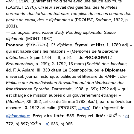
ART CULIN.
,,Entremets froid servi avec une sauce aux fruits``
(LASNET 1970).
On leur servait des galettes, des feuilletés
normands. des tartes en bateaux, remplies de cerises comme des
perles de corail, des
«
diplomates
» (PROUST,
Sodome,
1922, p.
1001).
—
En appos. avec valeur d'adj.
Pouding diplomate.
Sauce
diplomate
(MONT. 1967).
Prononc. :
[
].
Cf. diplôme.
Étymol. et Hist. 1.
1789 adj. «
qui est habile dans les relations » (
Mémoires de la baronne
d'Oberkirch,
9 juin 1784 — II, p. 81 — ds PROSCHWITZ
Beaumarchais,
p. 239);
2.
1792, 16 mars (
Société des Jacobins,
éd. F. A. Aulard, III, 330 citant Le Cosmopolite, ou le
Diplomate
universel, journal historique, politique et littéraire ds RANFT,
Der
Einfluss der Französischen Revolution auf den Wortschatz der
französischen Sprache,
Darmstadt, 1908, p. 69); 1792 adj. « qui
est chargé de mission auprès d'un gouvernement étranger »
(
Moniteur,
XII, 382, article du 15 mai 1792,
ibid.
); par une évolution
obscure :
3.
1922 art culin. (PROUST,
supra
). Dér. régressif de
e
diplomatique
.
Fréq. abs. littér. :
585.
Fréq. rel. littér. :
XIX
s. :
a
)
e
772, b) 897; XX
s. :
a
) 636, b) 965.