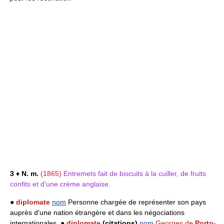
3
♦
N. m.
(1865)
Entremets fait de biscuits à la cuiller, de fruits
confits et d'une crème anglaise.
●
diplomate
nom
Personne chargée de représenter son pays
auprès d'une nation étrangère et dans les négociations
internationales. ●
diplomate
(citations)
nom
Georges de
Porto-