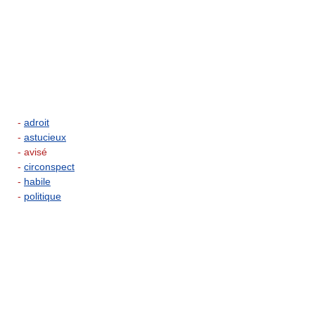
-
adroit
-
astucieux
- avisé
-
circonspect
-
habile
-
politique