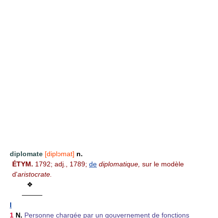
diplomate
[diplɔmat]
n.
ÉTYM.
1792; adj., 1789;
de
diplomatique,
sur le modèle
d'
aristocrate.
❖
———
I
1
N.
Personne chargée par un gouvernement de fonctions