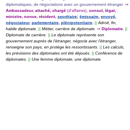
diplomatiques, de négociations avec un gouvernement étranger.
⇒
Ambassadeur, attaché, chargé
(d'affaires),
consul, légat,
ministre, nonce, résident,
secrétaire
;
émissaire
,
envoyé
,
négociateur
,
parlementaire
,
plénipotentiaire
.
||
Adroit, fin,
habile diplomate.
||
Métier, carrière de diplomate.
⇒
Diplomatie.
||
Diplomate de carrière.
||
Le diplomate représente son
gouvernement auprès de l'étranger, négocie avec l'étranger,
renseigne son pays, en protège les ressortissants.
||
Les calculs,
les prévisions des diplomates ont été déjoués.
||
Conférence de
diplomates.
||
Une femme diplomate; une diplomate.