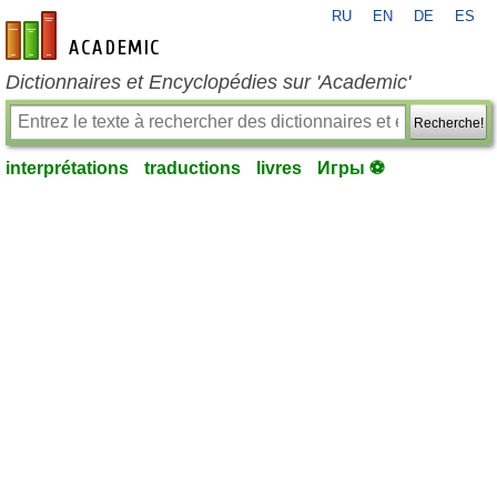
RU
EN
DE
ES
fr-academic.com
Dictionnaires et Encyclopédies sur 'Academic'
Recherche!
interprétations
traductions
livres
Игры ⚽