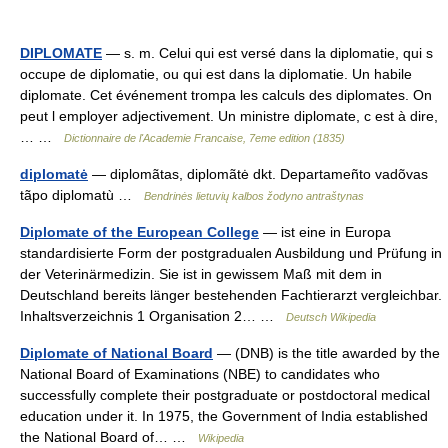
DIPLOMATE
— s. m. Celui qui est versé dans la diplomatie, qui s
occupe de diplomatie, ou qui est dans la diplomatie. Un habile
diplomate. Cet événement trompa les calculs des diplomates. On
peut l employer adjectivement. Un ministre diplomate, c est à dire,
… …
Dictionnaire de l'Academie Francaise, 7eme edition (1835)
diplomatė
— diplomãtas, diplomãtė dkt. Departameñto vadõvas
tãpo diplomatù …
Bendrinės lietuvių kalbos žodyno antraštynas
Diplomate of the European College
— ist eine in Europa
standardisierte Form der postgradualen Ausbildung und Prüfung in
der Veterinärmedizin. Sie ist in gewissem Maß mit dem in
Deutschland bereits länger bestehenden Fachtierarzt vergleichbar.
Inhaltsverzeichnis 1 Organisation 2… …
Deutsch Wikipedia
Diplomate of National Board
— (DNB) is the title awarded by the
National Board of Examinations (NBE) to candidates who
successfully complete their postgraduate or postdoctoral medical
education under it. In 1975, the Government of India established
the National Board of… …
Wikipedia