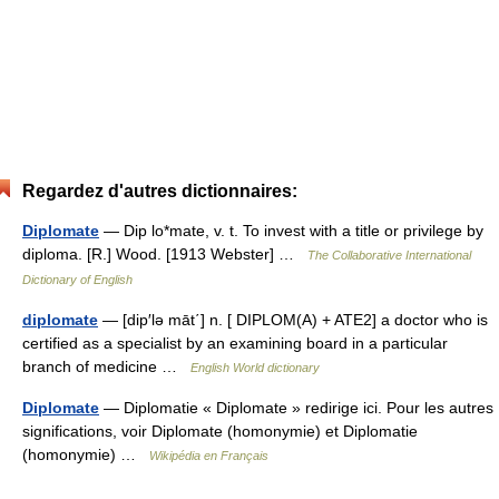
Regardez d'autres dictionnaires:
Diplomate
— Dip lo*mate, v. t. To invest with a title or privilege by
diploma. [R.] Wood. [1913 Webster] …
The Collaborative International
Dictionary of English
diplomate
— [dip′lə māt΄] n. [ DIPLOM(A) + ATE2] a doctor who is
certified as a specialist by an examining board in a particular
branch of medicine …
English World dictionary
Diplomate
— Diplomatie « Diplomate » redirige ici. Pour les autres
significations, voir Diplomate (homonymie) et Diplomatie
(homonymie) …
Wikipédia en Français