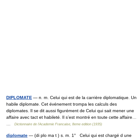
DIPLOMATE
— n. m. Celui qui est de la carrière diplomatique. Un
habile diplomate. Cet événement trompa les calculs des
diplomates. Il se dit aussi figurément de Celui qui sait mener une
affaire avec tact et habileté. Il s’est montré en toute cette affaire…
…
Dictionnaire de l'Academie Francaise, 8eme edition (1935)
diplomate
— (di plo ma t ) s. m. 1° Celui qui est chargé d une