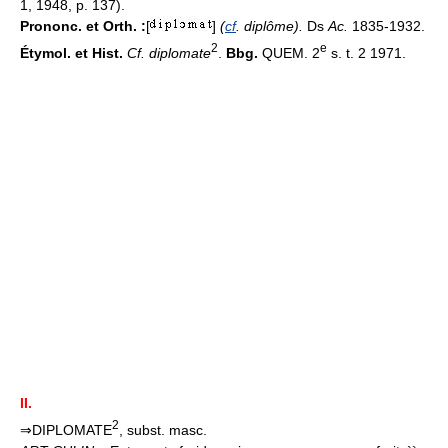
1, 1948, p. 137).
Prononc. et Orth. :
[
]
(
cf
. diplôme).
Ds
Ac.
1835-1932.
2
e
Étymol. et Hist.
Cf. diplomate
.
Bbg.
QUEM. 2
s. t. 2 1971.
II.
2
⇒DIPLOMATE
, subst. masc.