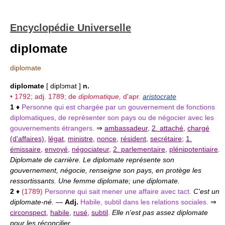
Encyclopédie Universelle
diplomate
diplomate
diplomate
[ diplɔmat ]
n.
• 1792; adj. 1789; de
diplomatique,
d'apr.
aristocrate
1
♦
Personne qui est chargée par un gouvernement de fonctions
diplomatiques, de représenter son pays ou de négocier avec les
gouvernements étrangers.
⇒
ambassadeur
,
2. attaché
,
chargé
(d'affaires)
,
légat
,
ministre
,
nonce
,
résident
,
secrétaire
;
1.
émissaire
,
envoyé
,
négociateur
,
2. parlementaire
,
plénipotentiaire
.
Diplomate de carrière. Le diplomate représente son
gouvernement, négocie, renseigne son pays, en protège les
ressortissants. Une femme diplomate; une diplomate.
2
♦
(1789)
Personne qui sait mener une affaire avec tact.
C'est un
diplomate-né.
—
Adj.
Habile, subtil dans les relations sociales.
⇒
circonspect
,
habile
,
rusé
,
subtil
.
Elle n'est pas assez diplomate
pour les réconcilier.