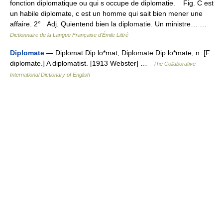
fonction diplomatique ou qui s occupe de diplomatie. Fig. C est
un habile diplomate, c est un homme qui sait bien mener une
affaire. 2° Adj. Quientend bien la diplomatie. Un ministre… …
Dictionnaire de la Langue Française d'Émile Littré
Diplomate
— Diplomat Dip lo*mat, Diplomate Dip lo*mate, n. [F.
diplomate.] A diplomatist. [1913 Webster] …
The Collaborative
International Dictionary of English