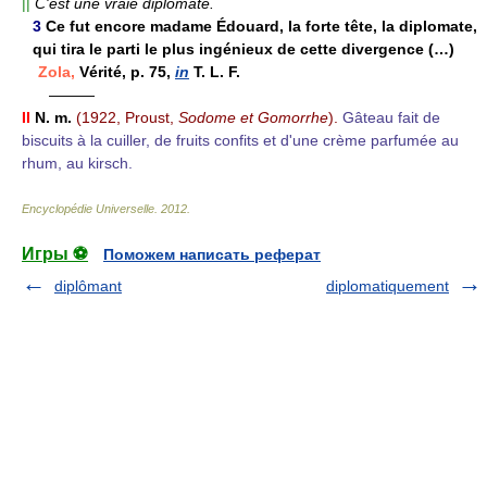
||
C'est une vraie diplomate.
3
Ce fut encore madame Édouard, la forte tête, la diplomate,
qui tira le parti le plus ingénieux de cette divergence (…)
Zola,
Vérité, p. 75,
in
T. L. F.
———
II
N. m.
(1922, Proust,
Sodome et Gomorrhe
).
Gâteau fait de
biscuits à la cuiller, de fruits confits et d'une crème parfumée au
rhum, au kirsch.
Encyclopédie Universelle
.
2012
.
Игры ⚽
Поможем написать реферат
diplômant
diplomatiquement